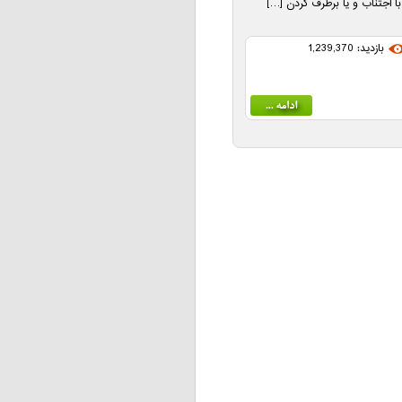
 اجتناب و یا برطرف کردن […]
بازدید: 1,239,370