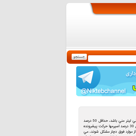
حداقل تعداد اسپرمها 20 ميليون در يک ميلي ليتر مني باشد، حداقل 50 درصد
اسپرمها شکل طبيعي داشته باشند و حداقل 30 درصد اسپرمها حرکت پيشرونده
 از موارد فوق دچار مشکل شوند، مي