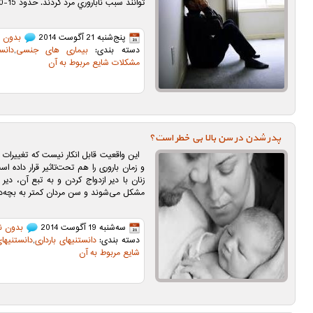
توانند سبب ناباروري مرد گردند. حدود 15-10 درصد زوجها نابارور هستند و […]
پنج‌شنبه 21 آگوست 2014
بدون ن
دسته بندی:
بیماری های جنسی
,
دانس
مشکلات شايع مربوط به آن
پدر شدن در سن بالا بی خطر است؟
این واقعیت قابل انکار نیست که تغییرات ه
و زمان باروری را هم تحت‌تاثیر قرار داده ا
زنان با دیر ازدواج کردن و به تبع آن، دیر 
مشکل می‌شوند و سن مردان کمتر به بچه‌دار
سه‌شنبه 19 آگوست 2014
بدون ن
دسته بندی:
دانستنیهای بارداری
,
دانستنیها
شايع مربوط به آن