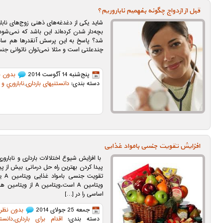
قبل از ازدواج چگونه بفهمیم ناباروریم؟
شاید یکی از دغدغه‌های ذهنی زوج‌های نابا
بچه‌دار شدن کرده‌اند این باشد که نمی‌شود 
شد؟ پاسخ به این پرسش آنقدرها هم ساده 
چندعلتی است و مثلا نمی‌توان ناتوانی جنسی
پنج‌شنبه 14 آگوست 2014
بدون ن
دسته بندی:
دانستنیهای بارداری
,
ناباروري و
افزایش تقویت جنسی بامواد غذایی
با افزایش شیوع اختلالات بارداری و نابارو
پیدا کردن بهترین راه حل درمانی بیش از پ
تقوی
ویتامین A است،ویتام
اساسی را در […]
جمعه 25 جولای 2014
بدون نظر
دسته بندی:
اقدام براي بارداري
,
دانست