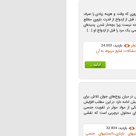
روری که وقت و هزینه زیادی را صرف
قبل از ازدواج از قدرت باروری‌ مطلع
نیست زیرا بچه‌دار شدن پدیده‌ای
 یک مرد را قبل از ازدواج او […]
ظر
بازدید: 24,003
 مشکلات شايع مربوط به آن
ری در میان زوج‌های جوان تلاش برای
یش ادامه دارد در این مطلب افزایش
ت جنسی بامواد غذایی ویتامین A یکی از مواد موثر در تقویت جنسی
ین A از ویتامین های محلول درچربی است که نقشی
بازدید: 32,834
نیهای بارداری
,
دانستنیهای جنسی