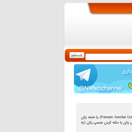
بریدن آلت تناسلی زنان (به انگلیسی: Female Genital Cutting) یا ختنه زنان
 زنان یا مثله کردن جنسی زنان (به