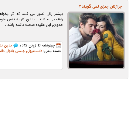
چرا زنان چيزی نمی گويند؟
بيشتر زنان تصور می كنند كه اگر بخوا
راهنمايی » كنند ، با اين كار به نفس خود 
حدودی اين عقيده صحت داشته باشد .
چهارشنبه 13 ژوئن 2012
بدون نظ
دسته بندی:
دانستنیهای جنسی بانوان
,
دان