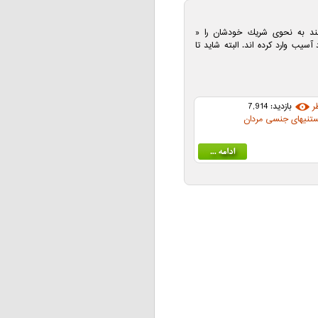
هند به نحوی شريك خودشان را «
آسيب وارد كرده اند. البته شايد تا
ر
بازدید: 7,914
ستنیهای جنسی مردان