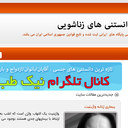
بیماری زنانه واژینیت
واژینیت یک التهاب واژن است که اغلب به ع
ارتباط با بیماریهای جدی هستند بوجود می آ