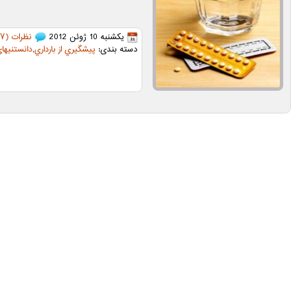
یکشنبه 10 ژوئن 2012
نظرات (۷)
دسته بندی:
پيشگيري از بارداري
,
دانستنیها