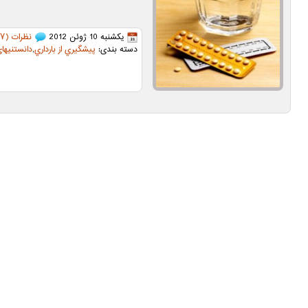
یکشنبه 10 ژوئن 2012
نظرات (۷)
دسته بندی:
پيشگيري از بارداري
,
دانستنیها