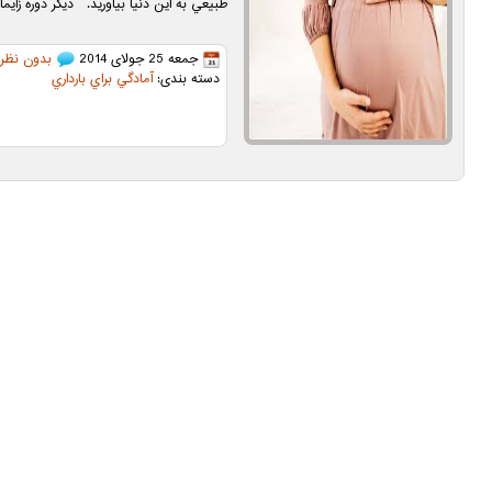
طبيعي به اين دنيا بياوريد. ديگر دوره زايما
جمعه 25 جولای 2014
بدون نظر
دسته بندی:
آمادگي براي بارداري