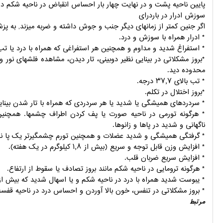
پایین ناحیه پشت و در نهایت چهار بار احساس انقباض در ناحیه شکم 
سوزش ادرار در باردرای
اگر جنین کمتر از زمانهای دیگر جنب و جوش داشته و ضربه میزند, به پز
* ادرار همراه با سوزش و درد.
* استفراغ شدید و مداوم و همچنین هر استفراغی که همراه با درد یا تب
*بروز مشکلاتی در بینایی نظیر دوبینی، تار دیدن، مشاهده فلشهای نور
محدوده دید.
* تب بالای ۳۷٫۷ درجه.
*بروز اختلال در تکلم.
* سردردهای همیشگی یا شدید یا هر سردردی که همراه با تار شدن بینای
* هرگونه تورمی در ناحیه صورت یا پف کردن اطراف چشمها. همچنین 
ناگهانی و شدید در پاها و زانوها.
* گرفتگی همیشگی و شدید عضلات و همچنین تورم چشمگیرتر یک پا نس
* افزایش وزن قابل توجه و سریع (بیش از ۱٫۸ کیلوگرم در یک هفته).
* افزایش سریع ضربان قلب.
* هرگونه ترومایی در ناحیه شکم مانند بروز تصادف یا سقوط از ارتفاع.
* یبوست شدید همراه با درد در ناحیه شکم و یا اسهال شدید که بیش از ۲۴ ساعت به طول انجامد
* بروز مشکلاتی در تنفس، خون بالا آوردن و احساس درد در ناحیه قفسه
مرتبط