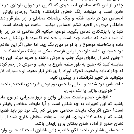
چقدر از این نکته مطمئن اید، دردی که اکنون در دوران بارداری در
عادی است یا میتواند زنگ خطری نگرانکننده باشد؟ روزهای پایانی ا
احساس درد در ناحیه شکم و رنگ ترشحات مخاطی را زیر نظر قرار دهید
حاملگی دردی در ناحیه شکم احساس میکنید. ساعت دو بامداد است و ن
کنید یا با پزشکتان تماس بگیرید. توصیه میکنیم اگر علائمی که در زیر ار
نداشته باشید که ساعت چند است و خجالت نکشید؛ با پزشکتان صحبت 
داده و بلافاصله موضوع را با او در میان بگذارید. اما حتی اگر این علائم
درد همچنان ادامه دارد، در اولین فرصت ممکن به پزشک مراجعه کنید.
* جنین کمتر از زمانهای دیگر جنب و جوش داشته و ضربه میزند. این وضع
مقایسه کنید که جنین به طور منظم شروع به جنب و جوش در رحم کرده اس
که چگونه باید وضعیت تحرک نوزاد را زیر نظر قرار دهید. او دستورات لازم 
میتوانید هر تغییر نگرانکننده را پیگیری کنید.
* احساس درد شدید و مداوم یا حس نرم بودن غیرعادی بافت در ناحیه
* خونریزی واژنی یا لک دیدن.
* افزایش حجم مایعات مخاطی واژن و بروز تغییراتی در نوع مایعا
باشید که این تغییرات به چه شکلی است و آیا مایعات مخاطی رقیقتر 
است؟ حتی اگر رنگ مایعات مخاطی صورتی کم رنگ بود نیز باید قضیه 
باشید که از هفته ۳۷ بارداری، افزایش مایعات مخاطی خارج شد
نشان جدی از آماده شدن بدنتان برای زایمان باشد.
* احساس فشار در ناحیه لگن خاصره (این فشاری است که جنین وارد