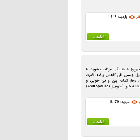
ظر
بازدید: 4,647
وپوز یا یائسگی مردانه مشورت با
ل جنسی ‌تان کاهش یافته، قدرت
 دچار اضافه وزن و بی‌ خوابی و
افسردگی شده‌اید و … . این ها می‌ تواند نشانه‌ های آندروپوز (Andropause)
بازدید: 8,179