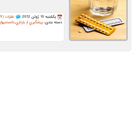
یکشنبه 10 ژوئن 2012
نظرات (۷)
دسته بندی:
پيشگيري از بارداري
,
دانستنیها