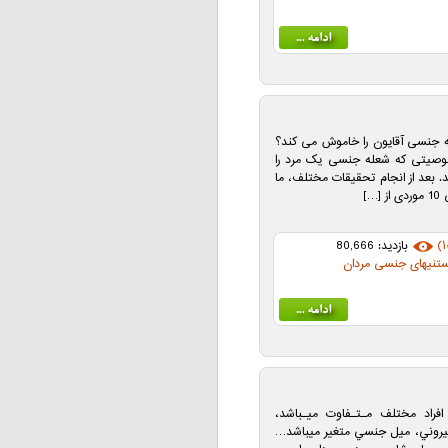
ه جنسی آقایون را خاموش می کند؟
صوصیتی که شعله جنسی یک مرد را
. بعد از انجام تحقیقات مختلف، ما
…]
بازدید: 80,666
ستنیهای جنسی مردان
گيري در افراد مختلف مـتـفاوت ميـباشد،
بيروني، ميل جنسي متغير ميباشد…