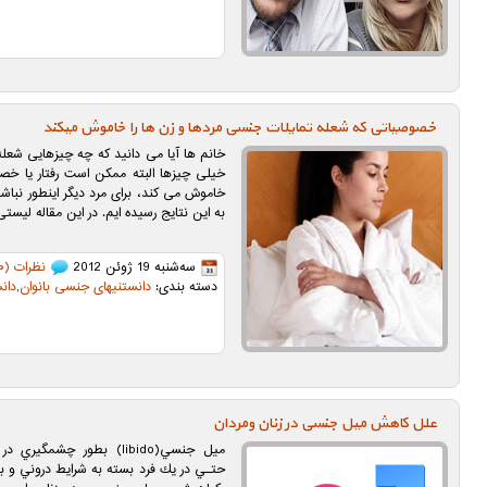
خصوصیاتی که شعله تمایلات جنسی مردها و زن ها را خاموش میکند
خانم ها آیا می دانید که چه چیزهایی شعل
خیلی چیزها البته ممکن است رفتار یا خ
خاموش می کند، برای مرد دیگر اینطور نباشد
به این نتایج رسیده ایم. در این مقاله لیستی 10 موردی از [
سه‌شنبه 19 ژوئن 2012
نظرات (۱۰)
دسته بندی:
دانستنیهای جنسی بانوان
,
دان
علل کاهش میل جنسی در زنان ومردان
ميل جنسي(libido) بطور چشم
حتـي در يك فرد بسته به شرايط دروني و 