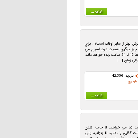
ش بهتر از ساير اوقات است؟ . براي
چيز ديگري اهميت دارد. اسپرم مي
تواند دو تا سه روز زنده بماند، اما تخمك فقط 12 تا 24 ساعت زنده خواهد ماند.
الي زمان […]
بازدید: 42,356
ارداری
يد (يا مي خواهيد از حامله شدن
گذاري را بدانيد تا بتوانيد زمان