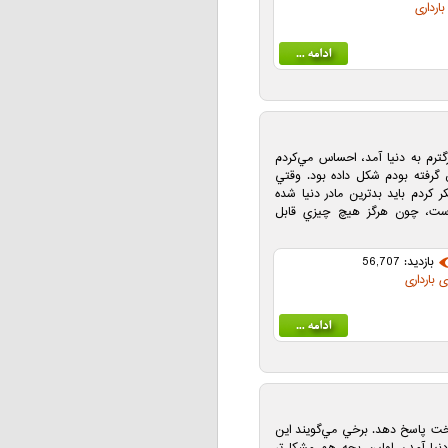
ارداری
ترم به دنيا آمد، احساس مي‌كردم
 گرفته بودم شكل داده‌ بود. وقتي
 كردم بايد بدترين مادر دنيا شده
است، چون هرگز هيچ چيزي قابل
بازدید: 56,707
ی بارداری
خت پاسخ دهد. برخي مي‌گويند اين