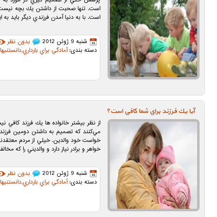
پرسش حتي از تصميم گيري در مورد به د
است. تنها صحبت از داشتن يك بچه نيست، ب
است. با به دنيا آمدن فرزندي ديگر بايد به 
شنبه 9 ژوئن 2012
بدون نظر
دسته بندی:
آمادگي براي بارداري
,
دانستنیها
آيا يك فرزند براي شما كافي است؟
از نظر بيشتر خانواده ها يك فرزند كافي ني
مي‌كنند كه تصميم به داشتن دومين فرزند 
خواست خود والدين. خيلي از مردم معتقدند ب
خواهر و برادر نياز دارد و والديني را كه مخال
شنبه 9 ژوئن 2012
بدون نظر
دسته بندی:
آمادگي براي بارداري
,
دانستنیها