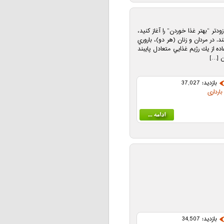
دتر “بهتر غذا خوردن” را آغاز كنيد،
 در مردان و زنان (هر دو)، باروري
ده از يك رژيم غذايي متعادل پايبند
ن […]
بازدید: 37,027
ارداری
بازدید: 34,507