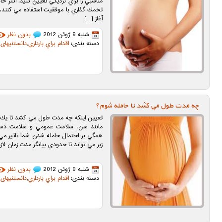
مناسبي را براي نزديكي تعيين كنيد. اكثر خ
تخمك گذاري با موفقيت استفاده مي كنند، زي
آغاز […]
شنبه 9 ژوئن 2012
بدون نظر
دسته بندی:
اقدام براي بارداري
,
دانستنیهای ب
چه مدت طول مي كشد تا حامله شوم؟
تعيين اينكه چه مدت طول مي كشد تا يك نف
مانند سن، سلامت عمومي و سلامت دستگا
همگي بر احتمال حامله شدن شما تاثير مي گذ
زير مي تواند تا حدودي بيانگر مدت زمان لا
شنبه 9 ژوئن 2012
بدون نظر
دسته بندی:
اقدام براي بارداري
,
دانستنیهای ب