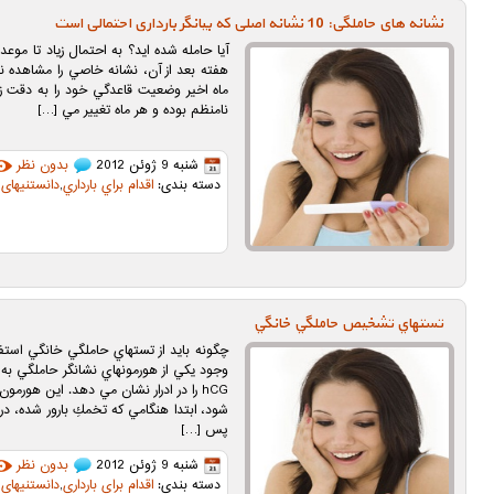
نشانه های حاملگی: 10 نشانه اصلی كه بيانگر بارداری احتمالی است
آيا حامله شده ايد؟ به احتمال زياد تا موع
هفته بعد از آن، نشانه خاصي را مشاهده نخ
ماه اخير وضعيت قاعدگي خود را به دقت زير 
نامنظم بوده و هر ماه تغيير مي […]
شنبه 9 ژوئن 2012
بدون نظر
دسته بندی:
اقدام براي بارداري
,
دانستنیهای ب
تستهاي تشخيص حاملگي خانگي
چگونه بايد از تستهاي حاملگي خانگي استف
وجود يكي از هورمونهاي نشانگر حاملگي به 
hCG را در ادرار نشان مي دهد. اين هو
شود، ابتدا هنگامي كه تخمكِ بارور شده، د
پس […]
شنبه 9 ژوئن 2012
بدون نظر
دسته بندی:
اقدام براي بارداري
,
دانستنیهای ب