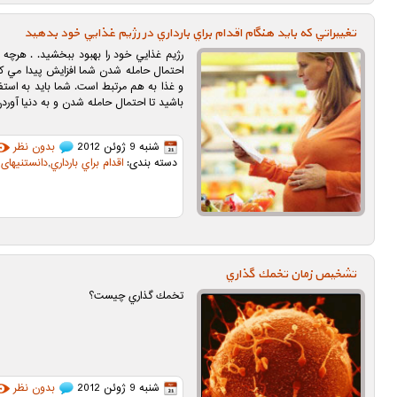
تغييراتي كه بايد هنگام اقدام براي بارداري در رژيم غذايي خود بدهيد
رژيم غذايي خود را بهبود ببخشيد. . هرچه زو
احتمال حامله شدن شما افزايش پيدا مي كند.
و غذا به هم مرتبط است. شما بايد به استفا
باشيد تا احتمال حامله شدن و به دنيا آورد
شنبه 9 ژوئن 2012
بدون نظر
دسته بندی:
اقدام براي بارداري
,
دانستنیهای ب
تشخيص زمان تخمك گذاري
تخمك گذاري چيست؟
شنبه 9 ژوئن 2012
بدون نظر