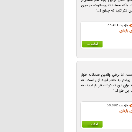
نيا آمدن اولين بچه هم مشكل‌تر
لكه مسئله تغييرخانواده در ميان
اين فكر كنيد كه چطور […]
بازدید: 55,491
ی بارداری
ست. اما برخي والدين صادقانه اظهار
بيشتر به خاطر فرزند اول است، نه
راي اين كه كودك ننر بار نيايد، به
ف اين طرز […]
بازدید: 56,692
ی بارداری