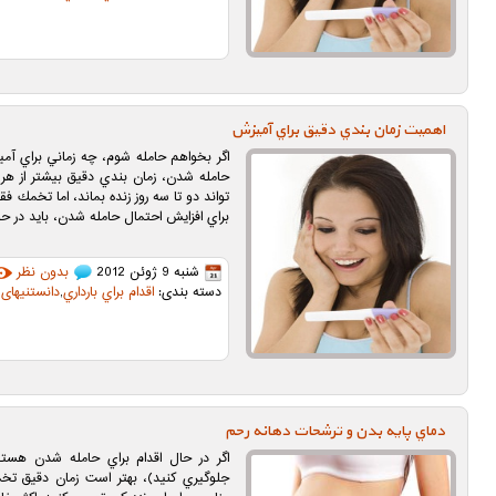
اهميت زمان بندي دقيق براي آميزش
اگر بخواهم حامله شوم، چه زماني براي آميز
حامله شدن، زمان بندي دقيق بيشتر از هر 
براي افزايش احتمال حامله شدن، بايد در حو
شنبه 9 ژوئن 2012
بدون نظر
دسته بندی:
اقدام براي بارداري
,
دانستنیهای ب
دماي پايه بدن و ترشحات دهانه رحم
اگر در حال اقدام براي حامله شدن هست
جلوگيري كنيد)، بهتر است زمان دقيق تخمك 