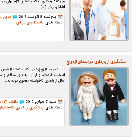
می‌كنند و دارای صلاحیت‌های لازم برای درم
اطفال، زنان […]
پنج‌شنبه 8 آگوست 2013
بدون ن
دسته بندی:
دانستنیهای بارداری
پیشگیری از بارداری در ابتدای ازدواج
99/9 درصد از زوج‌هایی که استفاده از قرص‌
انتخاب کرده‌اند و از آن به طور منظم و 
سال از بارداری ناخواسته مصون بوده‌اند…
شنبه 7 جولای 2012
نظرات (۲)
دسته بندی:
پيشگيري از بارداري
,
دانستنیهای