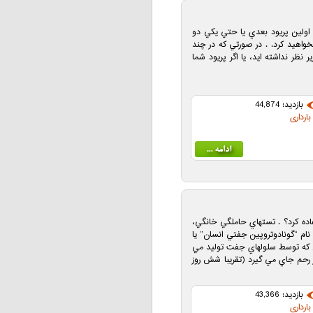
د اولين پريود بعدي يا حتي يكي دو
واهيد كرد. . در صورتي كه در چند
نظر نداشته ايد، يا اگر پريود شما
بازدید: 44,874
ارداری
اده كرد؟ . تستهاي حاملگي خانگي،
نام “گونادوتروپين جفتي انسان” يا
رمون كه توسط سلولهاي جفت توليد مي
ر رحم جاي مي گيرد (تقريبا شش روز
بازدید: 43,366
ارداری