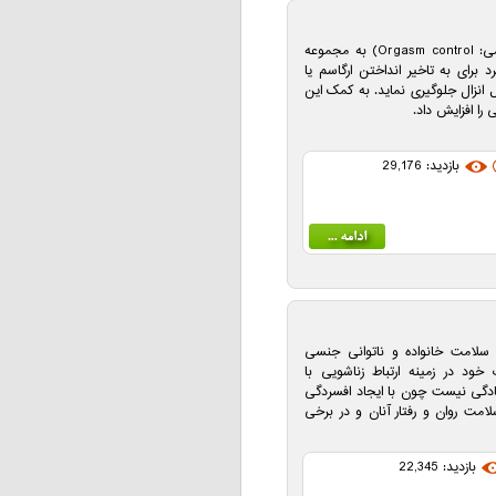
کنترل ارگاسم یا ارگاسم طولانی (به انگلیسی: Orgasm control) به مجموعه
 برای به تاخیر انداختن ارگاسم یا
ل انزال جلوگیری نماید. به کمک این
را افزایش داد.
بازدید: 29,176
ک سلامت خانواده و ناتوانی جنسی
 خود در زمینه ارتباط زناشویی با
دگی نیست چون با ایجاد افسردگی
مت روان و رفتار آنان و در برخی
بازدید: 22,345