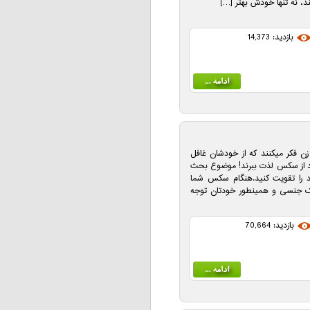
ند، نه تنها خودش بهتر […]
بازدید: 14,373
زن فکر میکنند که از خودشان غافل
د از سکس لذت ببرند! موضوع بحث
ود را تقویت کنید.هنگام سکس شما
یک جنسی و همینطور خودتان توجه
بازدید: 70,664